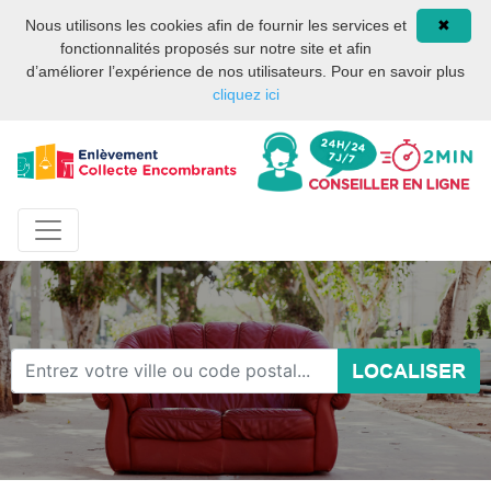
Site internet privé et
08 93 02 00 17
Nous utilisons les cookies afin de fournir les services et
✖
indépendant des services
fonctionnalités proposés sur notre site et afin
publics ou des services de
d’améliorer l’expérience de nos utilisateurs. Pour en savoir plus
la mairie de Paris.
cliquez ici
LOCALISER