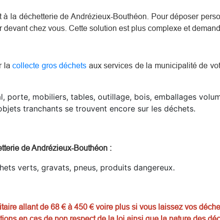
ent à la déchetterie de Andrézieux-Bouthéon. Pour déposer per
er devant chez vous. Cette solution est plus complexe et deman
r la
collecte gros déchets
aux services de la municipalité de votr
l, porte, mobiliers, tables, outillage, bois, emballages vol
bjets tranchants se trouvent encore sur les déchets.
etterie de Andrézieux-Bouthéon
:
chets verts, gravats, pneus, produits dangereux.
aire allant de 68 € à 450 € voire plus si vous laissez vos déche
tions en cas de non respect de la loi ainsi que la nature des déc