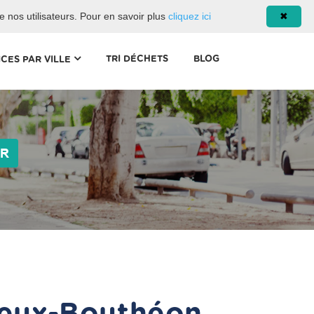
08 93 02 00 17
de nos utilisateurs. Pour en savoir plus
cliquez ici
✖
(CURRENT)
TRI DÉCHETS
BLOG
ICES PAR VILLE
ER
ieux-Bouthéon