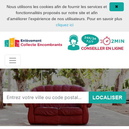
Site internet privé et
08 93 02 00 17
Nous utilisons les cookies afin de fournir les services et
✖
indépendant des services
fonctionnalités proposés sur notre site et afin
publics ou des services de
d’améliorer l’expérience de nos utilisateurs. Pour en savoir plus
la mairie de Paris.
cliquez ici
LOCALISER