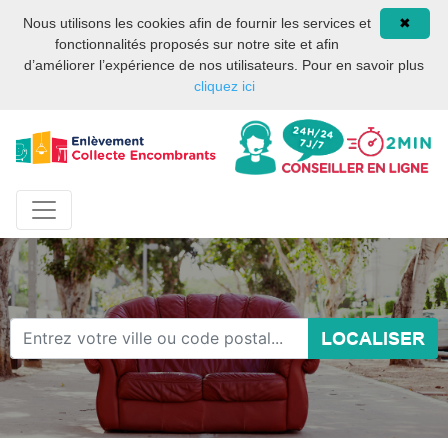
Site internet privé et
08 93 02 00 17
Nous utilisons les cookies afin de fournir les services et
✖
indépendant des services
fonctionnalités proposés sur notre site et afin
publics ou des services de
d’améliorer l’expérience de nos utilisateurs. Pour en savoir plus
la mairie de Paris.
cliquez ici
LOCALISER