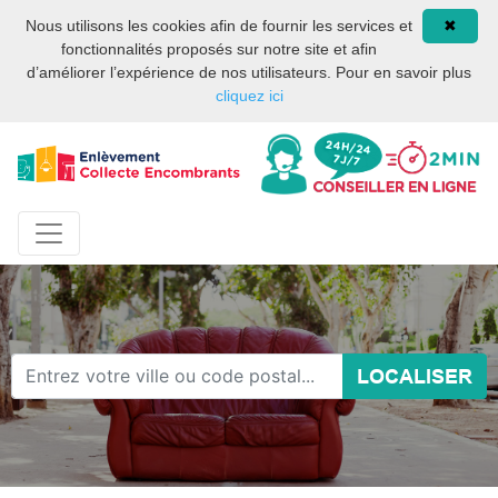
Site internet privé et
08 93 02 00 17
Nous utilisons les cookies afin de fournir les services et
✖
indépendant des services
fonctionnalités proposés sur notre site et afin
publics ou des services de
d’améliorer l’expérience de nos utilisateurs. Pour en savoir plus
la mairie de Paris.
cliquez ici
LOCALISER