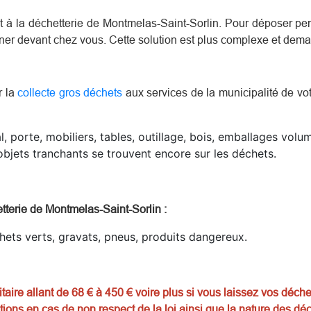
ent à la déchetterie de Montmelas-Saint-Sorlin. Pour déposer 
aîner devant chez vous. Cette solution est plus complexe et dem
r la
collecte gros déchets
aux services de la municipalité de votr
l, porte, mobiliers, tables, outillage, bois, emballages vol
bjets tranchants se trouvent encore sur les déchets.
tterie de Montmelas-Saint-Sorlin
:
chets verts, gravats, pneus, produits dangereux.
aire allant de 68 € à 450 € voire plus si vous laissez vos déche
tions en cas de non respect de la loi ainsi que la nature des déc