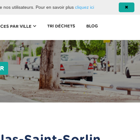
08 93 02 00 17
de nos utilisateurs. Pour en savoir plus
cliquez ici
✖
(CURRENT)
TRI DÉCHETS
BLOG
ICES PAR VILLE
ER
as-Saint-Sorlin