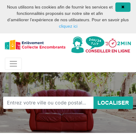
Site internet privé et
08 93 02 00 17
Nous utilisons les cookies afin de fournir les services et
✖
indépendant des services
fonctionnalités proposés sur notre site et afin
publics ou des services de
d’améliorer l’expérience de nos utilisateurs. Pour en savoir plus
la mairie de Paris.
cliquez ici
LOCALISER