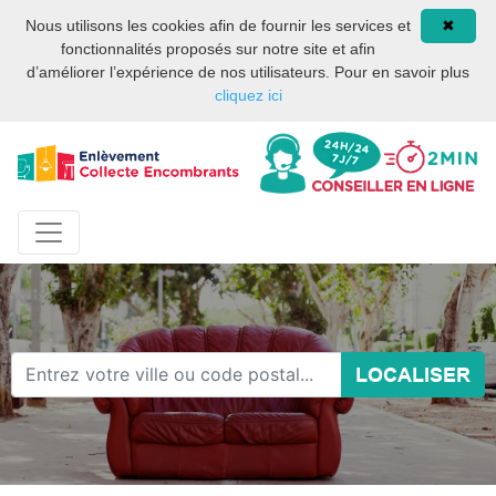
Site internet privé et
08 93 02 00 17
Nous utilisons les cookies afin de fournir les services et
✖
indépendant des services
fonctionnalités proposés sur notre site et afin
publics ou des services de
d’améliorer l’expérience de nos utilisateurs. Pour en savoir plus
la mairie de Paris.
cliquez ici
LOCALISER