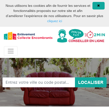
Site internet privé et
08 93 02 00 17
Nous utilisons les cookies afin de fournir les services et
✖
indépendant des services
fonctionnalités proposés sur notre site et afin
publics ou des services de
d’améliorer l’expérience de nos utilisateurs. Pour en savoir plus
la mairie de Paris.
cliquez ici
LOCALISER