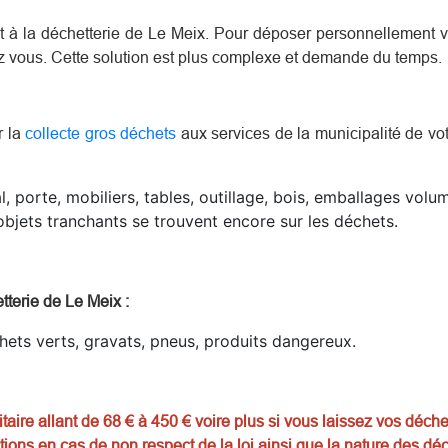
ent à la déchetterie de Le Meix. Pour déposer personnellement
ez vous. Cette solution est plus complexe et demande du temps.
r la
collecte gros déchets
aux services de la municipalité de votr
l, porte, mobiliers, tables, outillage, bois, emballages vol
bjets tranchants se trouvent encore sur les déchets.
tterie de Le Meix
:
chets verts, gravats, pneus, produits dangereux.
aire allant de 68 € à 450 € voire plus si vous laissez vos déche
tions en cas de non respect de la loi ainsi que la nature des déc