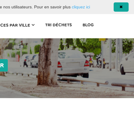
08 93 02 00 17
de nos utilisateurs. Pour en savoir plus
cliquez ici
✖
(CURRENT)
TRI DÉCHETS
BLOG
ICES PAR VILLE
ER