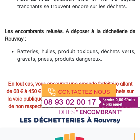
tranchants se trouvent encore sur les déchets.
Les encombrants refusés. A déposer à la déchetterie de
Rouvray
:
Batteries, huiles, produit toxiques, déchets verts,
gravats, pneus, produits dangereux.
En tout cas, vous encourez une amende forfaitaire allant
de 68 € à 450 € voire plus si vous laissez vos déchets sur
CONTACTEZ NOUS
la voie publique. La mise en garde, les sanctions en cas
de non respect de la loi ainsi que la nature des déchets.
LES DÉCHETTERIES À Rouvray