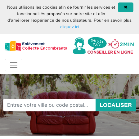
Site internet privé et
08 93 02 00 17
Nous utilisons les cookies afin de fournir les services et
✖
indépendant des services
fonctionnalités proposés sur notre site et afin
publics ou des services de
d’améliorer l’expérience de nos utilisateurs. Pour en savoir plus
la mairie de Paris.
cliquez ici
LOCALISER