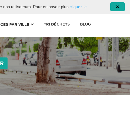
08 93 02 00 17
de nos utilisateurs. Pour en savoir plus
cliquez ici
✖
(CURRENT)
TRI DÉCHETS
BLOG
ICES PAR VILLE
ER