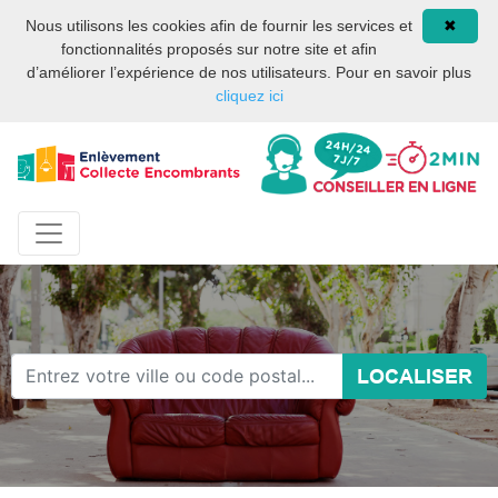
Site internet privé et
08 93 02 00 17
Nous utilisons les cookies afin de fournir les services et
✖
indépendant des services
fonctionnalités proposés sur notre site et afin
publics ou des services de
d’améliorer l’expérience de nos utilisateurs. Pour en savoir plus
la mairie de Paris.
cliquez ici
LOCALISER