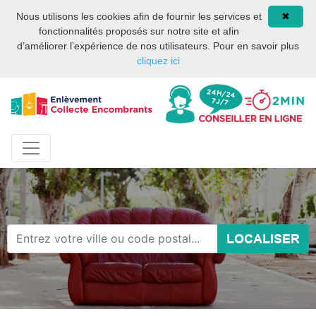
Site internet privé et
08 93 02 00 17
Nous utilisons les cookies afin de fournir les services et
✖
indépendant des services
fonctionnalités proposés sur notre site et afin
publics ou des services de
d’améliorer l’expérience de nos utilisateurs. Pour en savoir plus
la mairie de Paris.
cliquez ici
LOCALISER