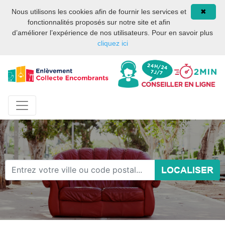
Site internet privé et
08 93 02 00 17
Nous utilisons les cookies afin de fournir les services et
✖
indépendant des services
fonctionnalités proposés sur notre site et afin
publics ou des services de
d’améliorer l’expérience de nos utilisateurs. Pour en savoir plus
la mairie de Paris.
cliquez ici
LOCALISER