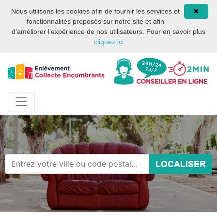
Site internet privé et
08 93 02 00 17
Nous utilisons les cookies afin de fournir les services et
✖
indépendant des services
fonctionnalités proposés sur notre site et afin
publics ou des services de
d’améliorer l’expérience de nos utilisateurs. Pour en savoir plus
la mairie de Paris.
cliquez ici
LOCALISER