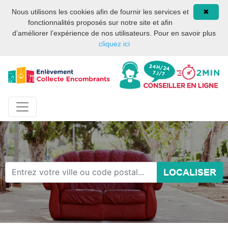
Site internet privé et
08 93 02 00 17
Nous utilisons les cookies afin de fournir les services et
✖
indépendant des services
fonctionnalités proposés sur notre site et afin
publics ou des services de
d’améliorer l’expérience de nos utilisateurs. Pour en savoir plus
la mairie de Paris.
cliquez ici
LOCALISER