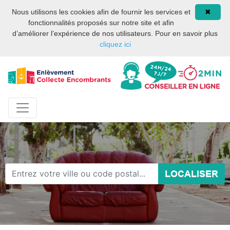
Site internet privé et
08 93 02 00 17
Nous utilisons les cookies afin de fournir les services et
✖
indépendant des services
fonctionnalités proposés sur notre site et afin
publics ou des services de
d’améliorer l’expérience de nos utilisateurs. Pour en savoir plus
la mairie de Paris.
cliquez ici
LOCALISER