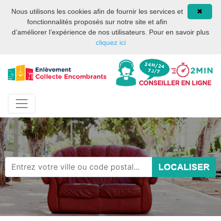
Site internet privé et
08 93 02 00 17
Nous utilisons les cookies afin de fournir les services et
✖
indépendant des services
fonctionnalités proposés sur notre site et afin
publics ou des services de
d’améliorer l’expérience de nos utilisateurs. Pour en savoir plus
la mairie de Paris.
cliquez ici
LOCALISER